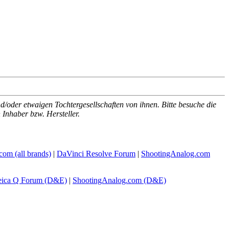
/oder etwaigen Tochtergesellschaften von ihnen. Bitte besuche die
Inhaber bzw. Hersteller.
com
(all brands)
|
DaVinci Resolve Forum
|
ShootingAnalog.com
eica Q Forum (D&E)
|
ShootingAnalog.com (D&E)