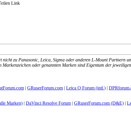
Teilen
Link
t nicht zu Panasonic, Leica, Sigma oder anderen L-Mount Partnern und
ten Markenzeichen oder genannten Marken sind Eigentum der jeweiligen 
atForum.com
|
GRuserForum.com
|
Leica Q Forum (intl.)
|
DPRforum.
alle Marken)
|
DaVinci Resolve Forum
|
GRuserForum.com (D&E)
|
L