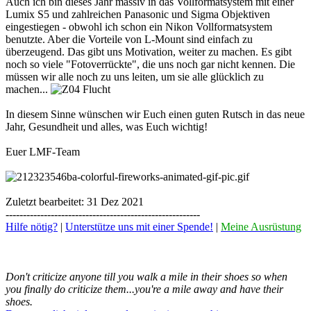
Auch ich bin dieses Jahr massiv in das Vollformatsystem mit einer
Lumix S5 und zahlreichen Panasonic und Sigma Objektiven
eingestiegen - obwohl ich schon ein Nikon Vollformatsystem
benutzte. Aber die Vorteile von L-Mount sind einfach zu
überzeugend. Das gibt uns Motivation, weiter zu machen. Es gibt
noch so viele "Fotoverrückte", die uns noch gar nicht kennen. Die
müssen wir alle noch zu uns leiten, um sie alle glücklich zu
machen...
In diesem Sinne wünschen wir Euch einen guten Rutsch in das neue
Jahr, Gesundheit und alles, was Euch wichtig!
Euer LMF-Team
Zuletzt bearbeitet:
31 Dez 2021
--------------------------------------------------------
Hilfe nötig?
|
Unterstütze uns mit einer Spende!
|
Meine Ausrüstung
Don't criticize anyone till you walk a mile in their shoes so when
you finally do criticize them...you're a mile away and have their
shoes.