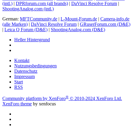
(intl.)
|
DPRforum.com
(all brands)
|
DaVinci Resolve Forum
|
ShootingAnalog.com (intl.)
German:
MFTCommunity.de
|
L-Mount-Forum.de
|
Camera-info.de
(alle Marken)
|
DaVinci Resolve Forum
|
GRuserForum.com (D&E)
|
Leica Q Forum (D&E)
|
ShootingAnalog.com (D&E)
Heller Hintergrund
Kontakt
Nutzungsbedingungen
Datenschutz
Impressum
Start
RSS
®
Community platform by XenForo
© 2010-2024 XenForo Ltd.
XenForo theme
by xenfocus